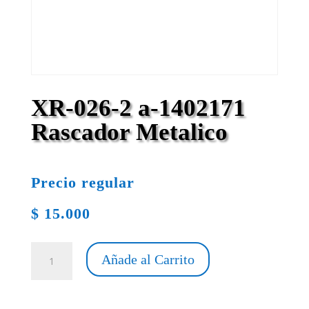
XR-026-2 a-1402171
Rascador Metalico
Precio regular
$
15.000
XR-
Añade al Carrito
026-
2
a-