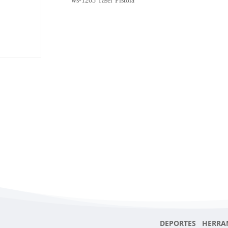
ws-1203 Taser Pistola
DEPORTES HERRA