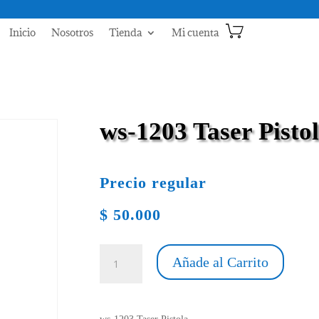
Inicio
Nosotros
Tienda
Mi cuenta
ws-1203 Taser Pisto
Precio regular
$
50.000
ws-
Añade al Carrito
1203
Taser
Pistola
cantidad