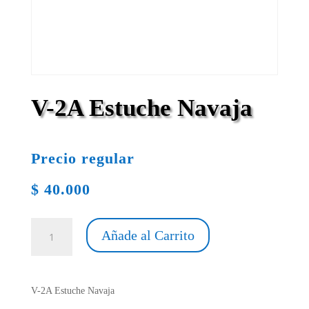
V-2A Estuche Navaja
Precio regular
$
40.000
V-
Añade al Carrito
2A
Estuche
Navaja
cantidad
V-2A Estuche Navaja