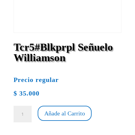
Tcr5#Blkprpl Señuelo
Williamson
Precio regular
$
35.000
Tcr5#Blkprpl
Añade al Carrito
Señuelo
Williamson
cantidad