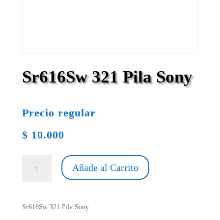
Sr616Sw 321 Pila Sony
Precio regular
$
10.000
Sr616Sw
Añade al Carrito
321
Pila
Sony
cantidad
Sr616Sw 321 Pila Sony