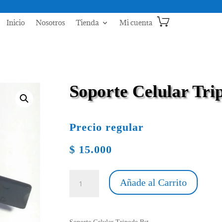
Inicio
Nosotros
Tienda
Mi cuenta
Soporte Celular Tri
Precio regular
$
15.000
Soporte
Añade al Carrito
Celular
Tripode
Bst
cantidad