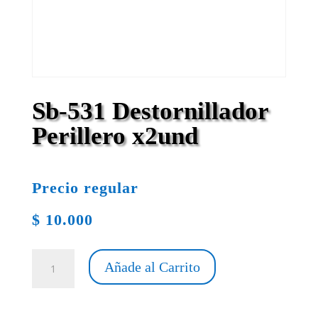
Sb-531 Destornillador
Perillero x2und
Precio regular
$
10.000
Sb-
Añade al Carrito
531
Destornillador
Perillero