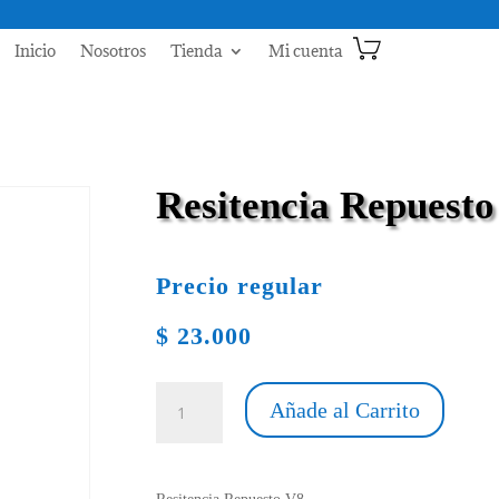
Inicio
Nosotros
Tienda
Mi cuenta
Resitencia Repuesto
Precio regular
$
23.000
Resitencia
Añade al Carrito
Repuesto
V8
cantidad