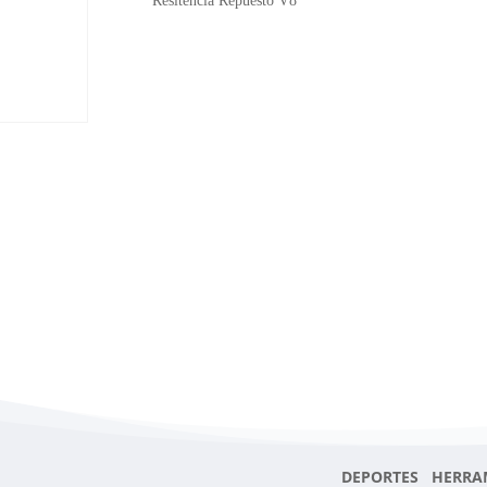
Resitencia Repuesto V8
DEPORTES HERRA