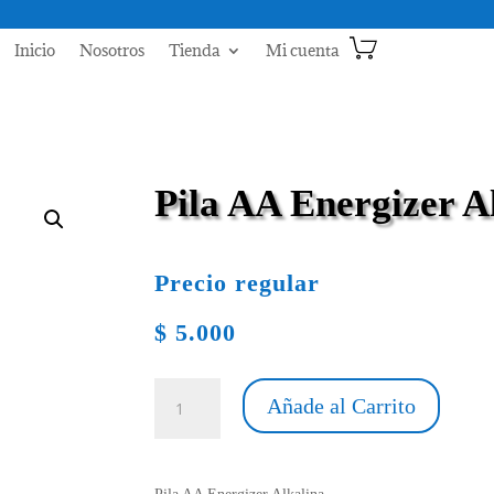
Inicio
Nosotros
Tienda
Mi cuenta
Pila AA Energizer A
Precio regular
$
5.000
Pila
Añade al Carrito
AA
Energizer
Alkalina
cantidad