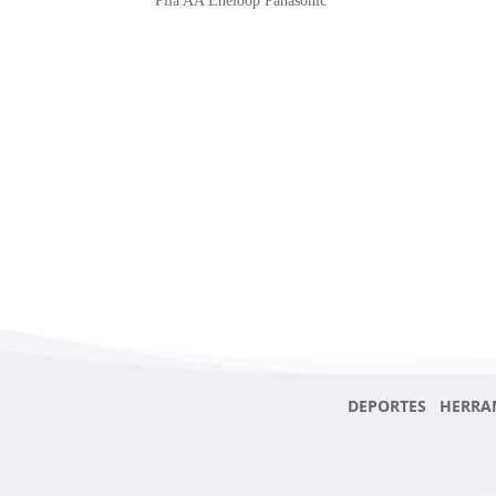
Pila AA Eneloop Panasonic
DEPORTES HERRA