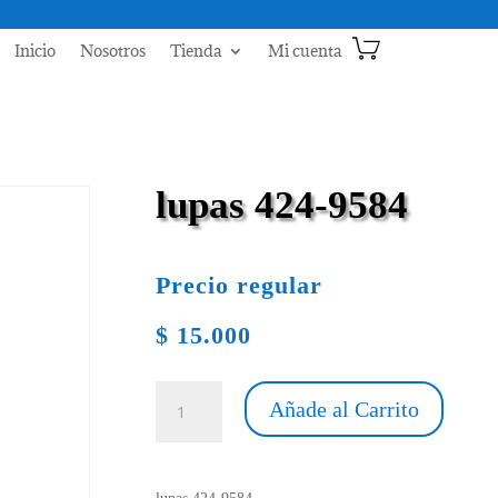
Inicio
Nosotros
Tienda
Mi cuenta
lupas 424-9584
Precio regular
$
15.000
lupas
Añade al Carrito
424-
9584
cantidad