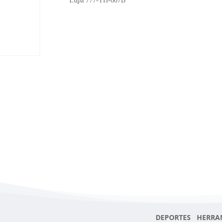
Lupa 777-TH-607B
DEPORTES HERRA