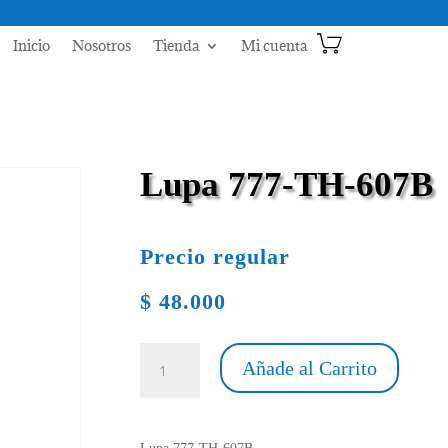
Inicio
Nosotros
Tienda
Mi cuenta
Lupa 777-TH-607B
Precio regular
$
48.000
Lupa
Añade al Carrito
777-
TH-
607B
cantidad