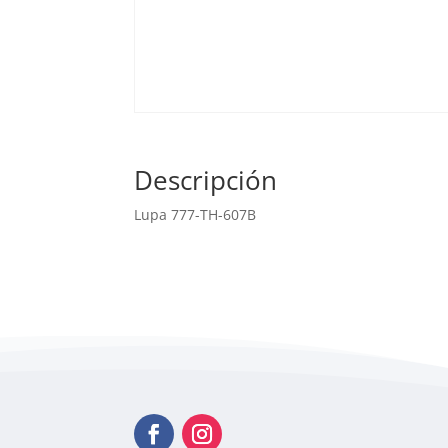
Descripción
Lupa 777-TH-607B