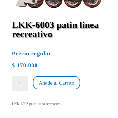
LKK-6003 patin linea
recreativo
Precio regular
$
170.000
LKK-
Añade al Carrito
6003
patin
linea
recreativo
LKK-6003 patin linea recreativo
cantidad