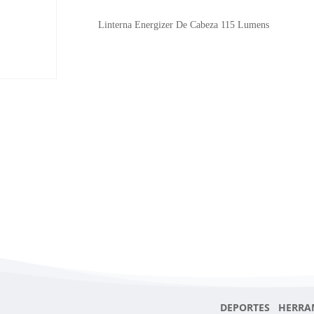
Cabeza
115
Linterna Energizer De Cabeza 115 Lumens
Lumens
cantidad
DEPORTES HERRA