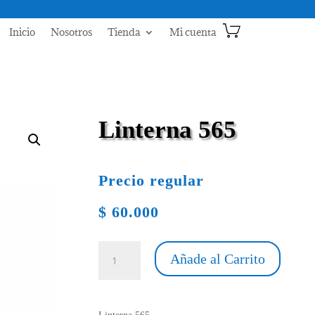
Inicio
Nosotros
Tienda
Mi cuenta
Linterna 565
Precio regular
$
60.000
Linterna
Añade al Carrito
565
cantidad