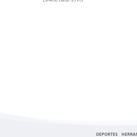
La-4638 Dardo X5 Pcs
cantidad
DEPORTES HERRA