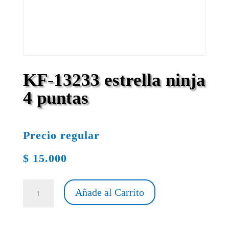
KF-13233 estrella ninja
4 puntas
Precio regular
$
15.000
KF-
Añade al Carrito
13233
estrella
ninja