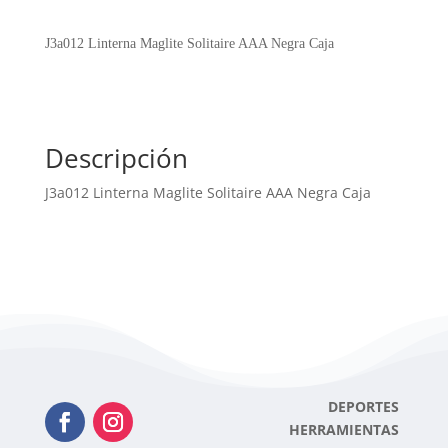
Solitaire
AAA
J3a012 Linterna Maglite Solitaire AAA Negra Caja
Negra
Caja
cantidad
Descripción
J3a012 Linterna Maglite Solitaire AAA Negra Caja
DEPORTES
HERRAMIENTAS