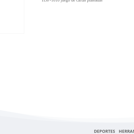
HSP-1010 juego de cartas plateadas
plateadas
cantidad
DEPORTES HERRA