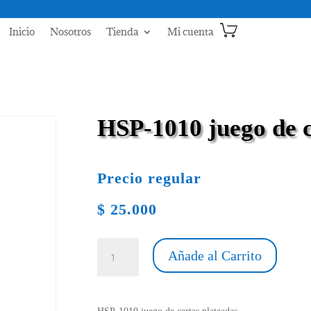
Inicio
Nosotros
Tienda
Mi cuenta
HSP-1010 juego de c
Precio regular
$
25.000
HSP-
Añade al Carrito
1010
juego
de
cartas