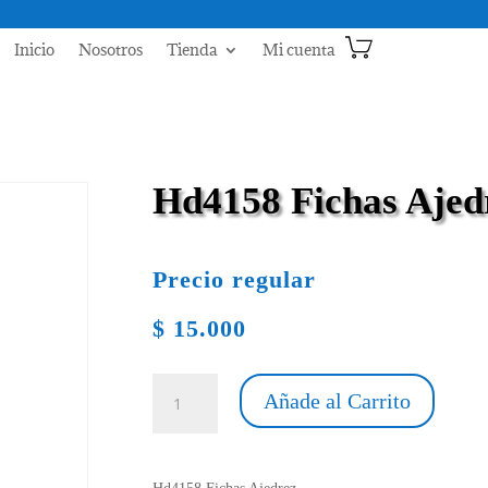
Inicio
Nosotros
Tienda
Mi cuenta
Hd4158 Fichas Ajed
Precio regular
$
15.000
Hd4158
Añade al Carrito
Fichas
Ajedrez
cantidad