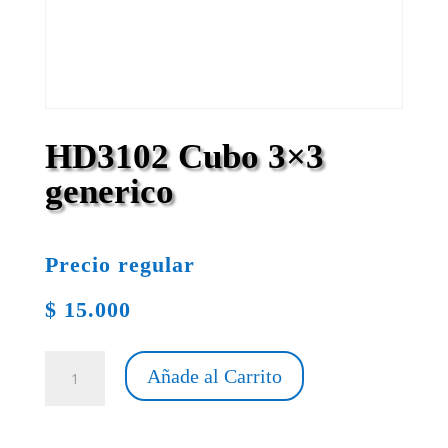
HD3102 Cubo 3×3
generico
Precio regular
$
15.000
HD3102
Añade al Carrito
Cubo
3x3
generico