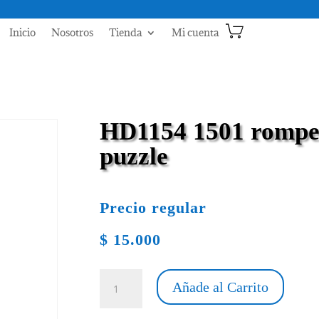
Inicio
Nosotros
Tienda
Mi cuenta
HD1154 1501 rompe 
puzzle
Precio regular
$
15.000
HD1154
Añade al Carrito
1501
rompe