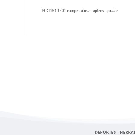
cabeza
sapiensa
HD1154 1501 rompe cabeza sapiensa puzzle
puzzle
cantidad
DEPORTES HERRA