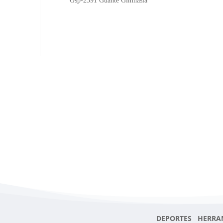
Gsp-2391 Guante Gimnasia
DEPORTES HERRA