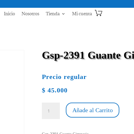
Inicio
Nosotros
Tienda
Mi cuenta
Gsp-2391 Guante G
Precio regular
$
45.000
Gsp-
Añade al Carrito
2391
Guante
Gimnasia
cantidad