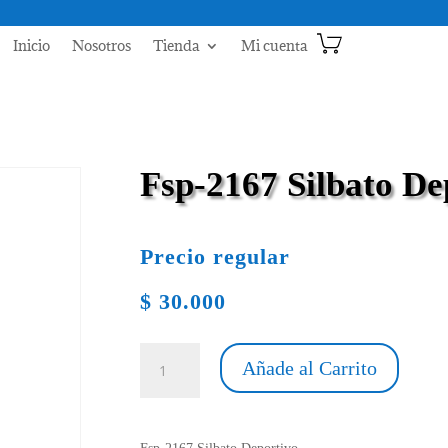
Inicio
Nosotros
Tienda
Mi cuenta
Fsp-2167 Silbato De
Precio regular
$
30.000
Fsp-
Añade al Carrito
2167
Silbato
Deportivo
cantidad