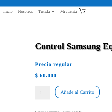
Inicio
Nosotros
Tienda
Mi cuenta
Control Samsung Eq
Precio regular
$
60.000
Control
Añade al Carrito
Samsung
Equipo
Sonido
cantidad