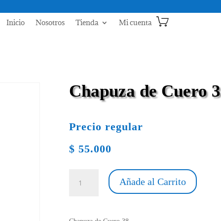
Inicio
Nosotros
Tienda
Mi cuenta
Chapuza de Cuero 
Precio regular
$
55.000
Chapuza
Añade al Carrito
de
Cuero
38
cantidad