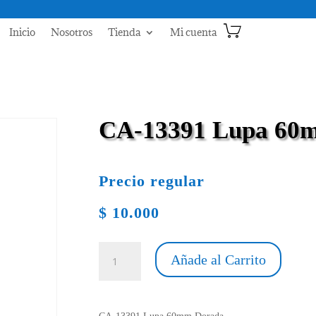
Inicio
Nosotros
Tienda
Mi cuenta
CA-13391 Lupa 60
Precio regular
$
10.000
CA-
Añade al Carrito
13391
Lupa
60mm
Dorada