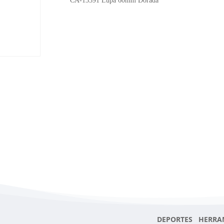
CA-13391 Lupa 60mm Dorada
cantidad
DEPORTES HERRA