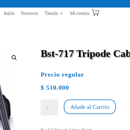
Inicio
Nosotros
Tienda
Mi cuenta
Bst-717 Tripode Cab
Precio regular
$
510.000
Bst-
Añade al Carrito
717
Tripode
Cabeza
Fluida