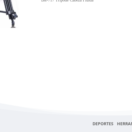
Bst-717 Tripode Cabeza Fluida
cantidad
DEPORTES HERRA