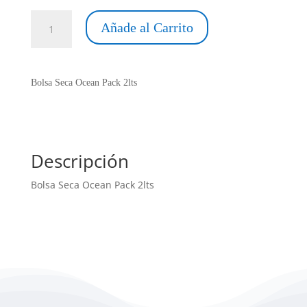
Bolsa
Añade al Carrito
Seca
Ocean
Pack
2lts
Bolsa Seca Ocean Pack 2lts
cantidad
Descripción
Bolsa Seca Ocean Pack 2lts