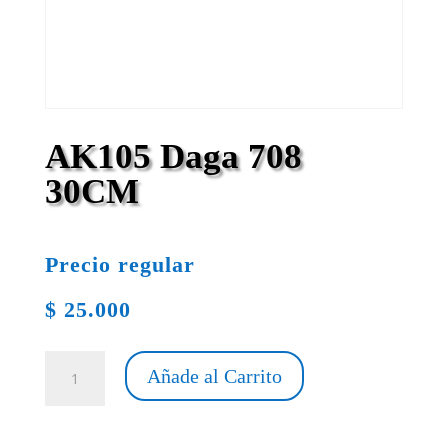
AK105 Daga 708
30CM
Precio regular
$
25.000
AK105
Añade al Carrito
Daga
708
30CM