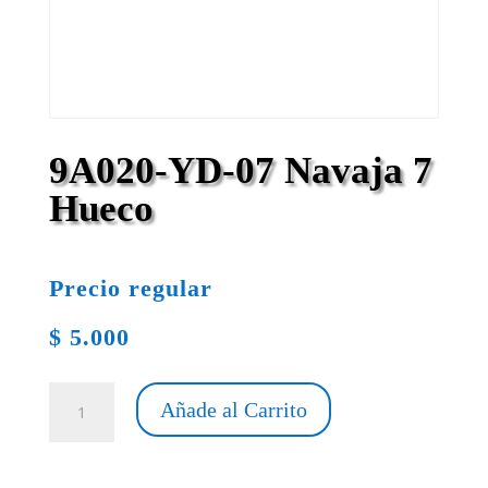
9A020-YD-07 Navaja 7
Hueco
Precio regular
$
5.000
9A020-
Añade al Carrito
YD-
07
Navaja