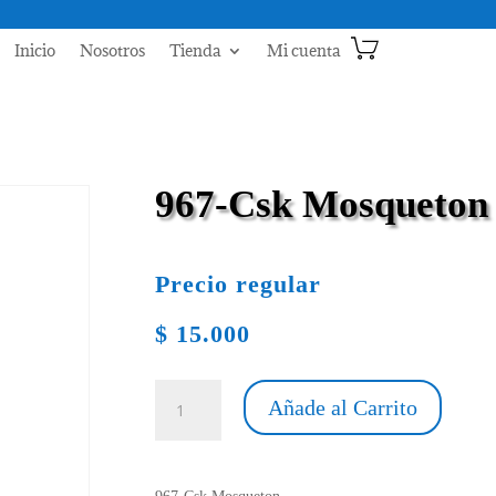
Inicio
Nosotros
Tienda
Mi cuenta
967-Csk Mosqueton
Precio regular
$
15.000
967-
Añade al Carrito
Csk
Mosqueton
cantidad