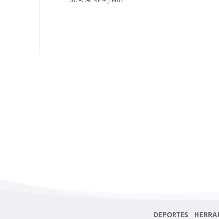
967-Csk Mosqueton
DEPORTES HERRA