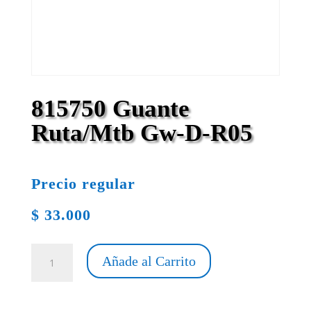
815750 Guante
Ruta/Mtb Gw-D-R05
Precio regular
$
33.000
815750
Añade al Carrito
Guante
Ruta/Mtb
Gw-