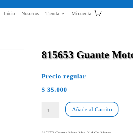
Inicio
Nosotros
Tienda
Mi cuenta
815653 Guante Mot
Precio regular
$
35.000
815653
Añade al Carrito
Guante
Moto
Msc-
01d