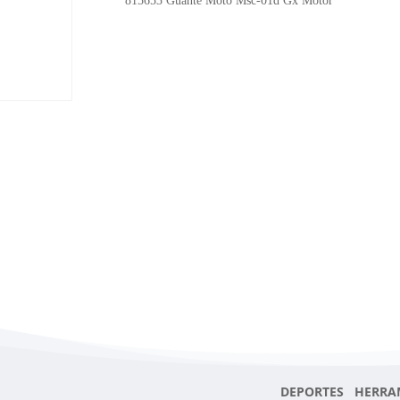
815653 Guante Moto Msc-01d Gx Motor
Gx
Motor
cantidad
DEPORTES HERRA