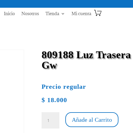
Inicio
Nosotros
Tienda
Mi cuenta
809188 Luz Trasera
Gw
Precio regular
$
18.000
809188
Añade al Carrito
Luz
Trasera