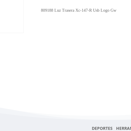
Xc-
147-
809188 Luz Trasera Xc-147-R Usb Logo Gw
R
Usb
Logo
Gw
cantidad
DEPORTES HERRA