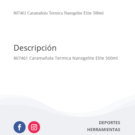
Nanogelite
Elite
807461 Caramañola Termica Nanogelite Elite 500ml
500ml
cantidad
Descripción
807461 Caramañola Termica Nanogelite Elite 500ml
DEPORTES
HERRAMIENTAS