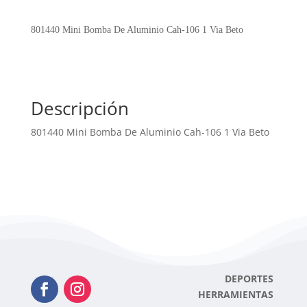
De
Aluminio
801440 Mini Bomba De Aluminio Cah-106 1 Via Beto
Cah-
106
1
Via
Descripción
Beto
cantidad
801440 Mini Bomba De Aluminio Cah-106 1 Via Beto
DEPORTES
HERRAMIENTAS