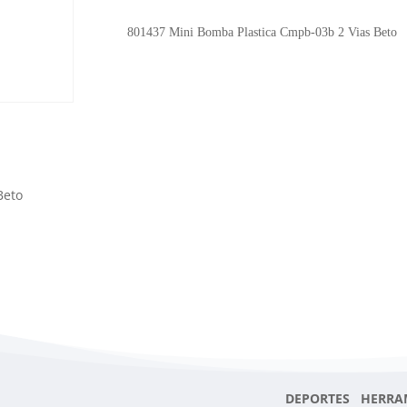
Plastica
Cmpb-
801437 Mini Bomba Plastica Cmpb-03b 2 Vias Beto
03b
2
Vias
Beto
cantidad
Beto
DEPORTES HERRA