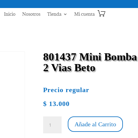
Inicio
Nosotros
Tienda
Mi cuenta
801437 Mini Bomba
2 Vias Beto
Precio regular
$
13.000
801437
Añade al Carrito
Mini
Bomba