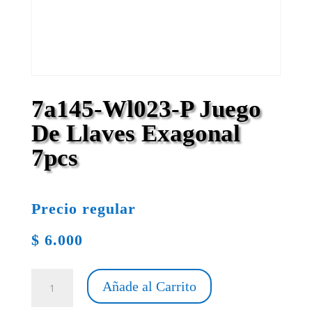
7a145-Wl023-P Juego
De Llaves Exagonal
7pcs
Precio regular
$
6.000
7a145-
Añade al Carrito
Wl023-
P