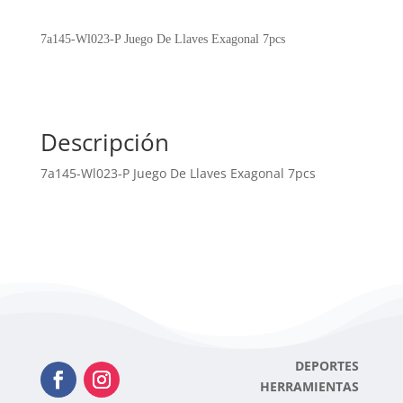
Juego
De
7a145-Wl023-P Juego De Llaves Exagonal 7pcs
Llaves
Exagonal
7pcs
cantidad
Descripción
7a145-Wl023-P Juego De Llaves Exagonal 7pcs
DEPORTES
HERRAMIENTAS