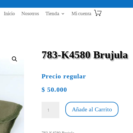
Inicio
Nosotros
Tienda
Mi cuenta
783-K4580 Brujula
Precio regular
$
50.000
783-
Añade al Carrito
K4580
Brujula
cantidad