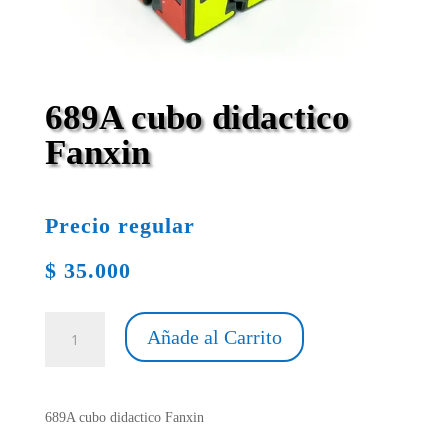
689A cubo didactico
Fanxin
Precio regular
$
35.000
689A
Añade al Carrito
cubo
didactico
Fanxin
cantidad
689A cubo didactico Fanxin