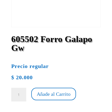
605502 Forro Galapo
Gw
Precio regular
$
20.000
605502
Añade al Carrito
Forro
Galapo
Gw