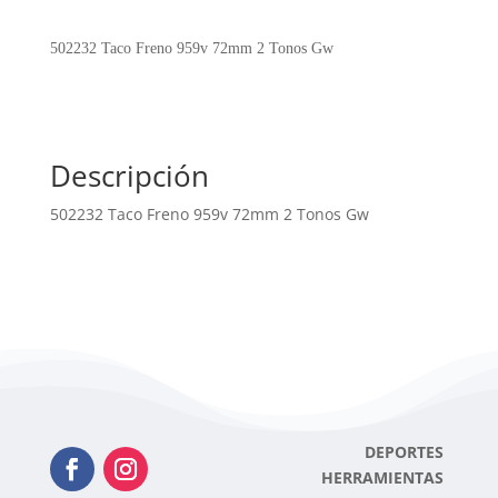
959v
72mm
502232 Taco Freno 959v 72mm 2 Tonos Gw
2
Tonos
Gw
cantidad
Descripción
502232 Taco Freno 959v 72mm 2 Tonos Gw
DEPORTES
HERRAMIENTAS