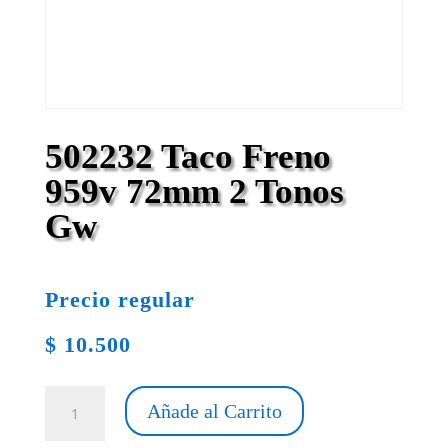
502232 Taco Freno
959v 72mm 2 Tonos
Gw
Precio regular
$
10.500
502232
Añade al Carrito
Taco
Freno