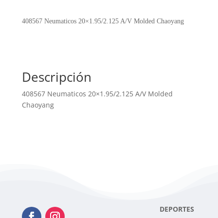
A/V
Molded
408567 Neumaticos 20×1.95/2.125 A/V Molded Chaoyang
Chaoyang
cantidad
Descripción
408567 Neumaticos 20×1.95/2.125 A/V Molded
Chaoyang
DEPORTES