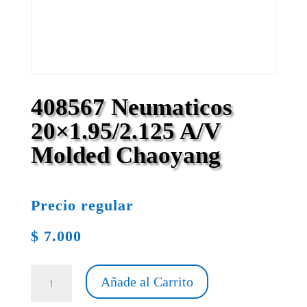
408567 Neumaticos
20×1.95/2.125 A/V
Molded Chaoyang
Precio regular
$
7.000
408567
Añade al Carrito
Neumaticos
20x1.95/2.125