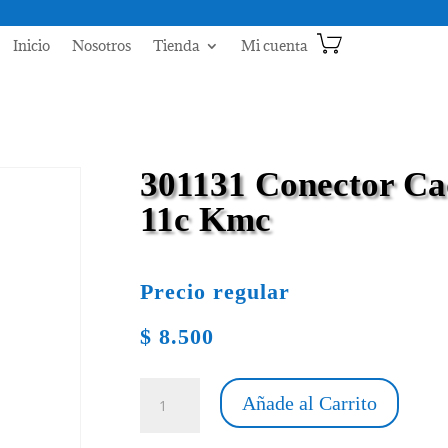
Inicio
Nosotros
Tienda
Mi cuenta
301131 Conector Ca
11c Kmc
Precio regular
$
8.500
301131
Añade al Carrito
Conector
Cadena