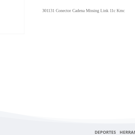
Missing
Link
301131 Conector Cadena Missing Link 11c Kmc
11c
Kmc
cantidad
c
DEPORTES HERRA