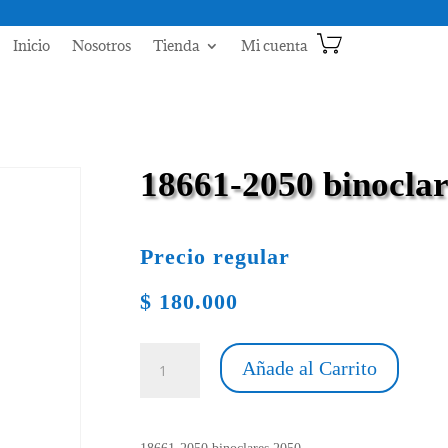
Inicio
Nosotros
Tienda
Mi cuenta
18661-2050 binoclar
Precio regular
$
180.000
18661-
Añade al Carrito
2050
binoclares
2050
cantidad