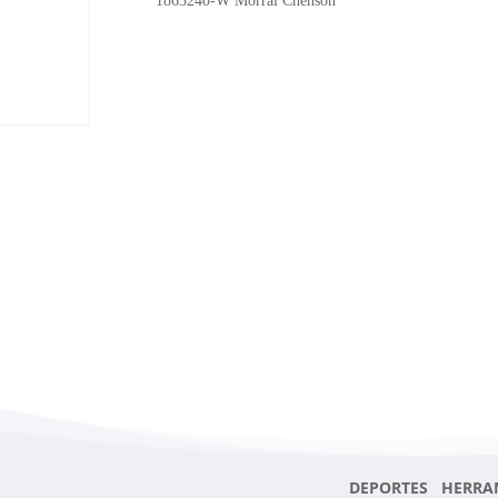
1863240-W Morral Chenson
DEPORTES HERRA