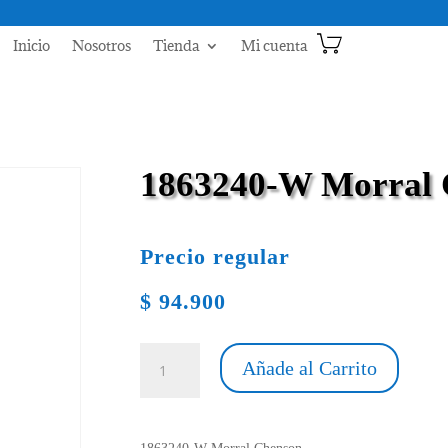
Inicio
Nosotros
Tienda
Mi cuenta
1863240-W Morral 
Precio regular
$
94.900
1863240-
Añade al Carrito
W
Morral
Chenson
cantidad