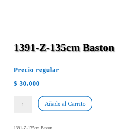
1391-Z-135cm Baston
Precio regular
$
30.000
1391-
Añade al Carrito
Z-
135cm
Baston
cantidad
1391-Z-135cm Baston