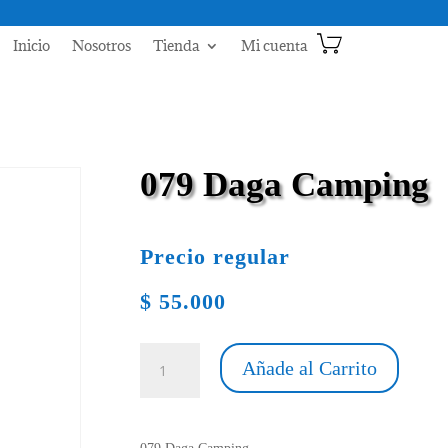
Inicio
Nosotros
Tienda
Mi cuenta
079 Daga Camping
Precio regular
$
55.000
079
Añade al Carrito
Daga
Camping
cantidad